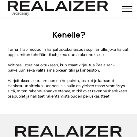
Contact Us
About us
Academy
Sign in
Kenelle?
Sign up
Tämä Tilat-moduulin harjoituskokonaisuus sopii sinulle, joka haluat
oppia, miten tehdään tilaohjelma uudisrakennukselle.
Voit osallistua harjoitukseen, kun osaat kirjautua Realaizer -
palveluun sekä valita siinä oikean tilin ja kiinteistön.
Harjoituksen seuraaminen on helpointa, jos olet jo katsonut
Hankesuunnittelun luennon ja sinulla on yleisen tason ymmärrys
siitä, miten rakennushanke etenee, mitkä ovat rakennushankkeen
osapuolet ja hallitset rakentamistalouden peruskäsitteet.