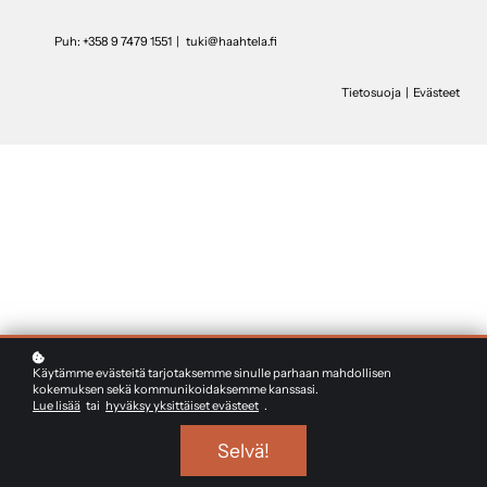
Puh:
+358 9 7479 1551
|
tuki@haahtela.fi
Tietosuoja
|
Evästeet
Käytämme evästeitä tarjotaksemme sinulle parhaan mahdollisen
kokemuksen sekä kommunikoidaksemme kanssasi.
Lue lisää
tai
hyväksy yksittäiset evästeet
.
Selvä!