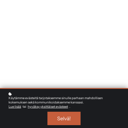
Käytämme evästeitä tarjotaksemme sinulle parhaan mahdollisen
kokemuksen sekä kommunikoidaksemme kanssasi.
Lue lisää
tai
hyväksy yksittäiset evästeet
.
Selvä!