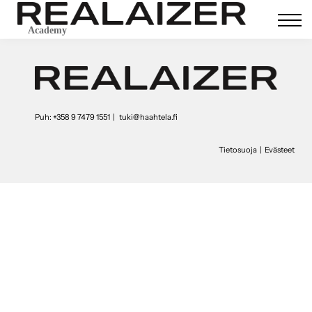
Contact Us
About us
Academy
Sign in
Sign up
Puh:
+358 9 7479 1551
|
tuki@haahtela.fi
Tietosuoja
|
Evästeet